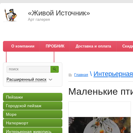
«Живой Источник»
Арт галерея
О компании
ПРОБНИК
Доставка и оплата
Скид
Оплата по QR коду
Политика обработки данных
\
Интерьерная
Главная
Расширенный поиск
Маленькие пт
Пейзажи
Городской пейзаж
Море
Натюрморт
Интерьерная живопись