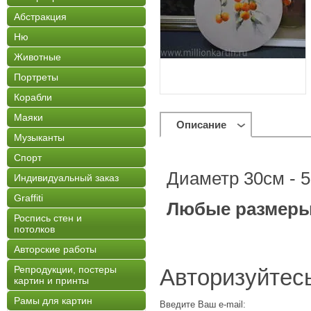
Абстракция
Ню
Животные
Портреты
Корабли
Маяки
Описание
Музыканты
Спорт
Диаметр 30см - 5
Индивидуальный заказ
Graffiti
Любые размеры
Роспись стен и
потолков
Авторские работы
Репродукции, постеры
Авторизуйтес
картин и принты
Рамы для картин
Введите Ваш e-mail: