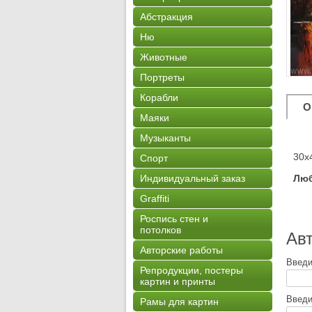
Абстракция
Ню
Животные
Портреты
Корабли
О
Маяки
Музыканты
30х
Спорт
Индивидуальный заказ
Люб
Graffiti
Роспись стен и
потолков
Авт
Авторские работы
Введи
Репродукции, постеры
картин и принты
Введи
Рамы для картин