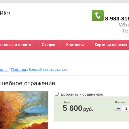
ик»
8-983-31
Wh
Te
оставка и оплата
Скидки
Контакты
Картины на заказ
 обработки данных
авная
\
Пейзажи
\ Волшебное отражение
шебное отражение
Добавить к сравнению
Цена:
Кол-во:
5 600
руб.