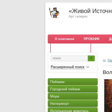
«Живой Источн
Арт галерея
О компании
ПРОБНИК
Д
Оплата по QR коду
Политика
Гл
Расширенный поиск
Вол
Пейзажи
Городской пейзаж
Море
Натюрморт
Интерьерная живопись